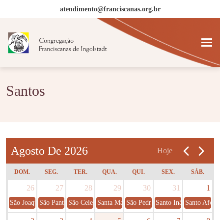
atendimento@franciscanas.org.br
Santos
Agosto De 2026
Hoje
DOM.
SEG.
TER.
QUA.
QUI.
SEX.
SÁB.
26
27
28
29
30
31
1
São Joaquim e Sant'Ana
São Pantaleão
São Celestino
Santa Marta
São Pedro Crisólogo
Santo Inácio de Loyol
Santo Afons